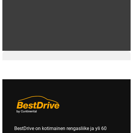
2
BestDrive on kotimainen rengasliike ja yli 60