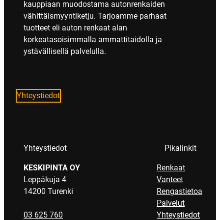
kauppiaan muodostama autonrenkaiden
vähittäismyyntiketju. Tarjoamme parhaat
tuotteet eli auton renkaat alan
korkeatasoisimmalla ammattitaidolla ja
ystävällisellä palvelulla.
Yhteystiedot
Yhteystiedot
Pikalinkit
KESKIPINTA OY
Renkaat
Leppäkuja 4
Vanteet
14200 Turenki
Rengastietoa
Palvelut
03 625 760
Yhteystiedot