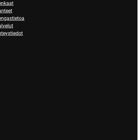
enkaat
anteet
engastietoa
lvelut
teystiedot