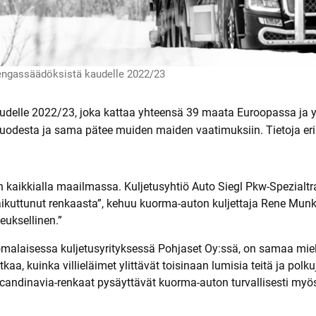
a
l
l
i
r
e
n
rengassäädöksistä kaudelle 2022/23
k
a
a
delle 2022/23, joka kattaa yhteensä 39 maata Euroopassa ja ymp
t
odesta ja sama pätee muiden maiden vaatimuksiin. Tietoja eri 
on kaikkialla maailmassa. Kuljetusyhtiö Auto Siegl Pkw-Spezialtr
n vaikuttunut renkaasta”, kehuu kuorma-auton kuljettaja Rene M
euksellinen.”
alaisessa kuljetusyrityksessä Pohjaset Oy:ssä, on samaa mieltä
kaa, kuinka villieläimet ylittävät toisinaan lumisia teitä ja pol
n. Scandinavia-renkaat pysäyttävät kuorma-auton turvallisesti m