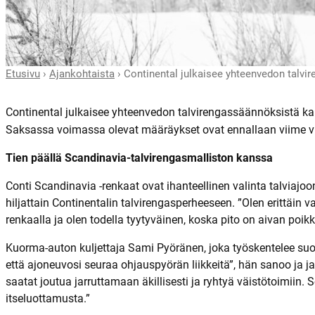
Etusivu
›
Ajankohtaista
›
Continental julkaisee yhteenvedon talvi
Continental julkaisee yhteenvedon talvirengassäännöksistä kau
Saksassa voimassa olevat määräykset ovat ennallaan viime vu
Tien päällä Scandinavia-talvirengasmalliston kanssa
Conti Scandinavia -renkaat ovat ihanteellinen valinta talviajo
hiljattain Continentalin talvirengasperheeseen. ”Olen erittäi
renkaalla ja olen todella tyytyväinen, koska pito on aivan poikk
Kuorma-auton kuljettaja Sami Pyöränen, joka työskentelee suom
että ajoneuvosi seuraa ohjauspyörän liikkeitä”, hän sanoo ja jat
saatat joutua jarruttamaan äkillisesti ja ryhtyä väistötoimii
itseluottamusta.”