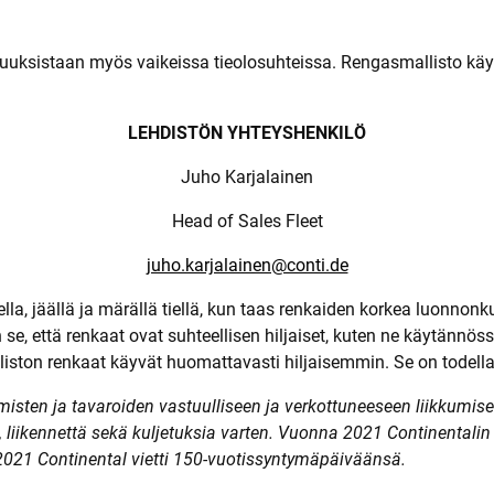
uuksistaan myös vaikeissa tieolosuhteissa. Rengasmallisto käytt
LEHDISTÖN YHTEYSHENKILÖ
Juho Karjalainen
Head of Sales Fleet
juho.karjalainen@conti.de
la, jäällä ja märällä tiellä, kun taas renkaiden korkea luonnonk
e, että renkaat ovat suhteellisen hiljaiset, kuten ne käytännöss
liston renkaat käyvät
huomattavasti hiljaisemmin. Se on todel
misten ja tavaroiden vastuulliseen ja verkottuneeseen liikkumisee
, liikennettä sekä kuljetuksia varten. Vuonna 2021 Continentalin l
2021 Continental vietti 150-vuotissyntymäpäiväänsä.