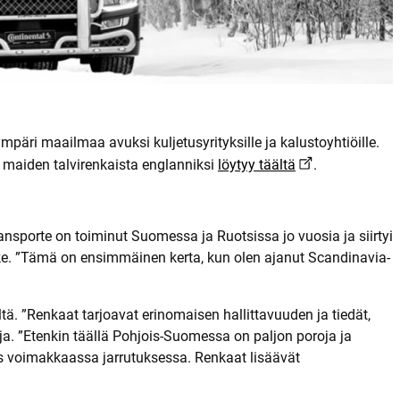
e
y
s
t
i
e
d
o
t
äri maailmaa avuksi kuljetusyrityksille ja kalustoyhtiöille.
maiden talvirenkaista englanniksi
löytyy täältä
.
ansporte on toiminut Suomessa ja Ruotsissa jo vuosia ja siirtyi
unke. ”Tämä on ensimmäinen kerta, kun olen ajanut Scandinavia-
. ”Renkaat tarjoavat erinomaisen hallittavuuden ja tiedät,
kuja. ”Etenkin täällä Pohjois-Suomessa on paljon poroja ja
yös voimakkaassa jarrutuksessa. Renkaat lisäävät