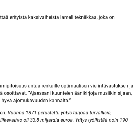
ää erityistä kaksivaiheista lamellitekniikkaa, joka on
umipitoisuus antaa renkaille optimaalisen vierintävastuksen ja
ä osoittavat. ”Ajaessani kuuntelen äänikirjoja musiikin sijaan,
la hyvä ajomukavuuden kannalta.”
n. Vuonna 1871 perustettu yritys tarjoaa turvallisia,
iikevaihto oli 33,8 miljardia euroa. Yritys työllistää noin 190