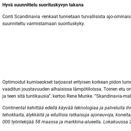
Hyvä suunnittelu suorituskyvyn takana
Conti Scandinavia -renkaat tunnetaan turvallisista ajo-ominais
suunniteltu varmistamaan suorituskyky.
Optimoidut kumiseokset tarjoavat erityisen korkean pidon lumel
vaaditun joustavuuden alhaisissa lämpötiloissa. Toinen etu on s
ja teen sitä tuntikausia”, kertoo Rene Munke. ”Skandinavia-mal
Continental kehittää edellä käyvää teknologiaa ja palveluita ih
tehokkaita, älykkäitä ja edullisia ratkaisuja ajoneuvoja, koneita
000 työntekijää 58 maassa ja markkina-alueella. Lokakuussa 