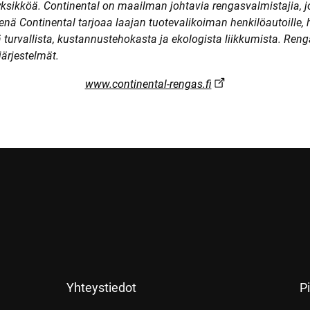
ksikköä. Continental on maailman johtavia rengasvalmistajia, jo
nä Continental tarjoaa laajan tuotevalikoiman henkilöautoille, hy
ä turvallista, kustannustehokasta ja ekologista liikkumista. Ren
järjestelmät.
www.continental-rengas.fi
Yhteystiedot
Pi