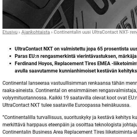
Etusivu
›
Ajankohtaista
›
Continentalin uusi UltraContact NXT- reng
UltraContact NXT on valmistettu jopa 65 prosentista uus
Paras EU:n rengasmerkintä vierintävastuksen, märkäjar
Ferdinand Hoyos, Replacement Tires EMEA -liiketoiminta
avulla saavutamme kunnianhimoiset kestävän kehityk
Continental lanseeraa vastuullisimman renkaansa tähän mennes
raaka-aineista. Continental on ensimmäinen rengasvalmistaja, 
volyymituotannossa. Kaikki 19 saatavilla olevat koot ovat EU
UltraContact NXT tulee saataville Euroopassa heinäkuussa.
”Continentalilla turvallisuus, suorituskyky ja kestävä kehit
merkittävä harppaus eteenpäin ja osoittaa teknologista joht
Continentalin Business Area Replacement Tires liiketoiminta-a