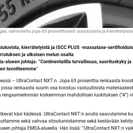
a
l
l
i
r
e
n
as; valmistettu jopa 65 prosenttisesti uusiutuvista ja kierrätetyistä
k
a
a
iutuvista, kierrätetyistä ja ISCC PLUS -massatase-sertifioiduis
t
rutuksen ja ulkoisen melun osalta
-alueen johtaja: ”Continentalilla turvallisuus, suorituskyky j
sen tavoitteemme
”
sä – UltraContact NXT:n. Jopa 65 prosenttia renkaasta koostuu 
jossa renkaasta suurin osa koostuu vastuullisista materiaaleist
:n rengasmerkinnän korkeimman mahdollisen luokituksen (”A”) vi
ys kulkevat käsi kädessä. UltraContact NXT:n avulla saavutamme
ajuuttamme sekä vahvaa sitoutumistamme sekä kestävään kehityk
lueen johtaja EMEA-alueella. Hän lisää: ”UltraContact NXT:n vai