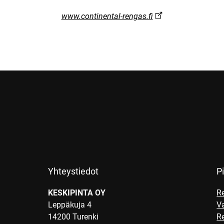
www.continental-rengas.fi
Yhteystiedot
Pi
KESKIPINTA OY
R
Leppäkuja 4
V
14200 Turenki
R