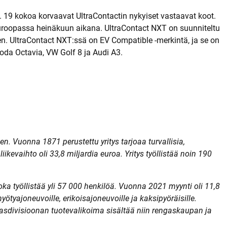
. 19 kokoa korvaavat UltraContactin nykyiset vastaavat koot.
Euroopassa heinäkuun aikana. UltraContact NXT on suunniteltu
sen. UltraContact NXT:ssä on EV Compatible -merkintä, ja se on
oda Octavia, VW Golf 8 ja Audi A3.
n. Vuonna 1871 perustettu yritys tarjoaa turvallisia,
iikevaihto oli 33,8 miljardia euroa. Yritys työllistää noin 190
ka työllistää yli 57 000 henkilöä. Vuonna 2021 myynti oli 11,8
ötyajoneuvoille, erikoisajoneuvoille ja kaksipyöräisille.
gasdivisioonan tuotevalikoima sisältää niin rengaskaupan ja