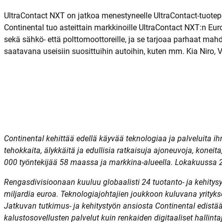
UltraContact NXT on jatkoa menestyneelle UltraContact-tuotepe
Continental tuo asteittain markkinoille UltraContact NXT:n E
sekä sähkö- että polttomoottoreille, ja se tarjoaa parhaat mah
saatavana useisiin suosittuihin autoihin, kuten mm. Kia Niro,
Continental kehittää edellä käyvää teknologiaa ja palveluita ih
tehokkaita, älykkäitä ja edullisia ratkaisuja ajoneuvoja, koneita
000 työntekijää 58 maassa ja markkina-alueella. Lokakuussa 
Rengasdivisioonaan kuuluu globaalisti 24 tuotanto- ja kehitysy
miljardia euroa. Teknologiajohtajien joukkoon kuluvana yritykse
Jatkuvan tutkimus- ja kehitystyön ansiosta Continental edistä
kalustosovellusten palvelut kuin renkaiden digitaaliset hallinta