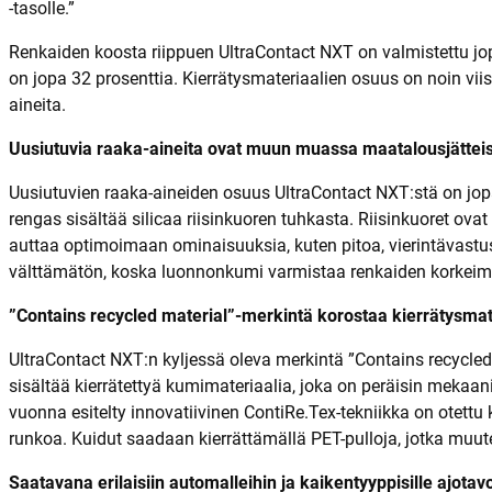
-tasolle.”
Renkaiden koosta riippuen UltraContact NXT on valmistettu jopa
on jopa 32 prosenttia. Kierrätysmateriaalien osuus on noin viis
aineita.
Uusiutuvia raaka-aineita ovat muun muassa maatalousjätteist
Uusiutuvien raaka-aineiden osuus UltraContact NXT:stä on jopa
rengas sisältää silicaa riisinkuoren tuhkasta. Riisinkuoret ova
auttaa optimoimaan ominaisuuksia, kuten pitoa, vierintävastus
välttämätön, koska luonnonkumi varmistaa renkaiden korkeim
”Contains recycled material”-merkintä korostaa kierrätysmat
UltraContact NXT:n kyljessä oleva merkintä ”Contains recycled 
sisältää kierrätettyä kumimateriaalia, joka on peräisin mekaan
vuonna esitelty innovatiivinen ContiRe.Tex-tekniikka on otett
runkoa. Kuidut saadaan kierrättämällä PET-pulloja, jotka muuten
Saatavana erilaisiin automalleihin ja kaikentyyppisille ajotavo