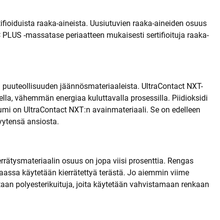
ifioiduista raaka-aineista. Uusiutuvien raaka-aineiden osuus
C PLUS -massatase periaatteen mukaisesti sertifioituja raaka-
ja puuteollisuuden jäännösmateriaaleista. UltraContact NXT-
ella, vähemmän energiaa kuluttavalla prosessilla. Piidioksidi
umi on UltraContact NXT:n avainmateriaali. Se on edelleen
ytensä ansiosta.
rrätysmateriaalin osuus on jopa viisi prosenttia. Rengas
kaassa käytetään kierrätettyä terästä. Jo aiemmin viime
taan polyesterikuituja, joita käytetään vahvistamaan renkaan