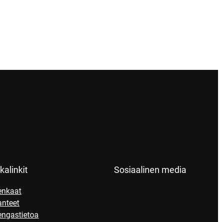
kalinkit
Sosiaalinen media
enkaat
anteet
engastietoa