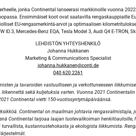
rheelle, jonka Continental lanseerasi markkinoille vuonna 2022
uroopassa. Ensimmäiset koot ovat saatavilla rengaskauppiaille 
dolliset EU-rengasmerkintä-arvot ja optimaalisen kilometritulok
 VW ID.3, Mercedes-Benz EQA, Tesla Model 3, Audi Q4 E-TRON, Sk
LEHDISTÖN YHTEYSHENKILÖ
Johanna Hukkanen
Marketing & Communications Specialist
johanna.hukkanen@conti.de
040 620 2261
misten ja tavaroiden vastuulliseen ja verkottuneeseen liikkumisee
, liikennettä sekä kuljetuksia varten. Vuonna 2021 Continentalin l
2021 Continental vietti 150-vuotissyntymäpäiväänsä.
ksikköä. Continental on maailman johtavia rengasvalmistajia, jo
nä Continental tarjoaa laajan tuotevalikoiman henkilöautoille, hy
ä turvallista, kustannustehokasta ja ekologista liikkumista. Ren
järjestelmät.