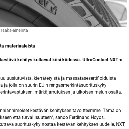
e
y
s
t
i
e
d
 raaka-aineista
o
t
ta materiaaleista
a kestävä kehitys kulkevat käsi kädessä. UltraContact NXT:n
uusiutuvista, kierrätetyistä ja massatasesertifioiduista
a ja jolla on suurin EU:n rengasmerkintäsuorituskyky
erintävastuksen, märkäjarrutuksen ja ulkoisen melun osalta.
 kunnianhimoiset kestävän kehityksen tavoitteemme. Tämä on
seen että turvallisuuteen”, sanoo Ferdinand Hoyos,
kuttava suorituskyky nostaa kestävän kehityksen uudelle, NXT,