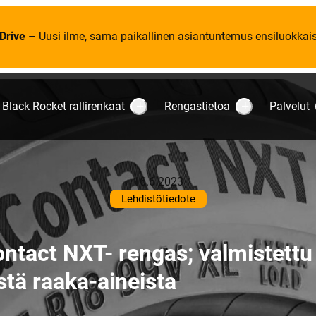
Drive
– Uusi ilme, sama paikallinen asiantuntemus ensiluokkaise
Black Rocket rallirenkaat
Rengastietoa
Palvelut
S
S
u
u
b
b
m
m
e
e
n
n
u
u
16.6.2023
:
:
B
R
Lehdistötiedote
l
e
a
n
c
g
k
a
ontact NXT- rengas; valmistettu 
R
s
o
t
c
i
istä raaka-aineista
k
e
e
t
t
o
r
a