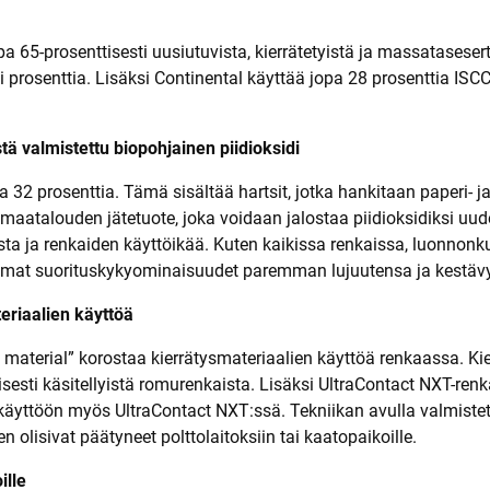
 65-prosenttisesti uusiutuvista, kierrätetyistä ja massatasesert
i prosenttia. Lisäksi Continental käyttää jopa 28 prosenttia ISC
ä valmistettu biopohjainen piidioksidi
 32 prosenttia. Tämä sisältää hartsit, jotka hankitaan paperi- 
t maatalouden jätetuote, joka voidaan jalostaa piidioksidiksi uud
ta ja renkaiden käyttöikää. Kuten kaikissa renkaissa, luonnonk
mat suorituskykyominaisuudet paremman lujuutensa ja kestävy
eriaalien käyttöä
material” korostaa kierrätysmateriaalien käyttöä renkaassa. Kie
isesti käsitellyistä romurenkaista. Lisäksi UltraContact NXT-ren
u käyttöön myös UltraContact NXT:ssä. Tekniikan avulla valmiste
 olisivat päätyneet polttolaitoksiin tai kaatopaikoille.
ille