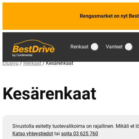
Rengasmarket on nyt Best
Renkaat
Vanteet
S
S
u
u
b
b
Etusivu
/
Renkaat
/ Kesärenkaat
m
m
e
e
n
n
u
u
:
:
Kesärenkaat
R
V
e
a
n
n
k
t
a
e
a
e
t
t
Sivustolla esitetty tuotevalikoima on rajallinen. Mikäli et
Katso yhteystiedot
tai
soita 03 625 760