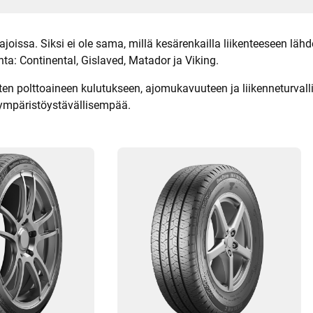
a
l
l
i
joissa. Siksi ei ole sama, millä kesärenkailla liikenteeseen läh
r
nta: Continental, Gislaved, Matador ja Viking.
e
n
k
ten polttoaineen kulutukseen, ajomukavuuteen ja liikenneturvall
a
a
 ympäristöystävällisempää.
t