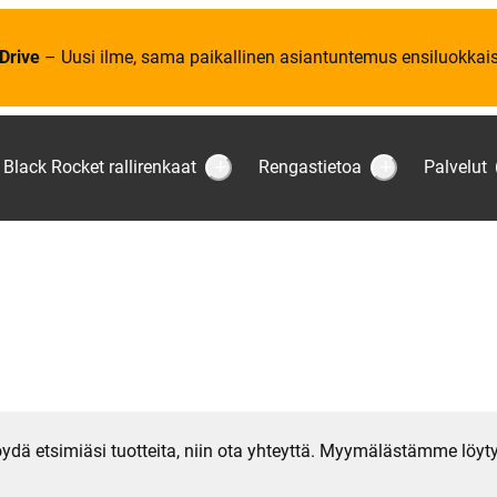
Drive
– Uusi ilme, sama paikallinen asiantuntemus ensiluokkaise
Black Rocket rallirenkaat
Rengastietoa
Palvelut
S
S
u
u
b
b
m
m
e
e
n
n
u
u
:
:
B
R
l
e
a
n
c
g
k
a
R
s
o
t
c
i
k
e
 löydä etsimiäsi tuotteita, niin ota yhteyttä. Myymälästämme löyt
e
t
t
o
r
a