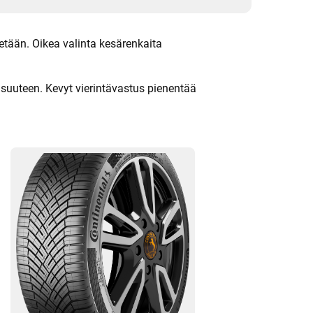
e
y
s
t
detään. Oikea valinta kesärenkaita
i
e
d
o
isuuteen. Kevyt vierintävastus pienentää
t