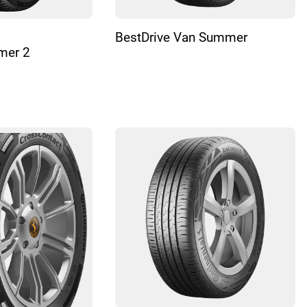
BestDrive Van Summer
mer 2