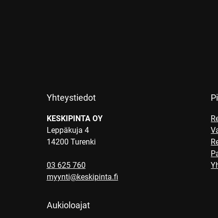
Yhteystiedot
Pi
KESKIPINTA OY
R
Leppäkuja 4
V
14200 Turenki
R
Pa
03 625 760
Yh
myynti@keskipinta.fi
Aukioloajat