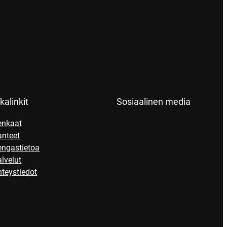
kalinkit
Sosiaalinen media
enkaat
anteet
engastietoa
lvelut
teystiedot